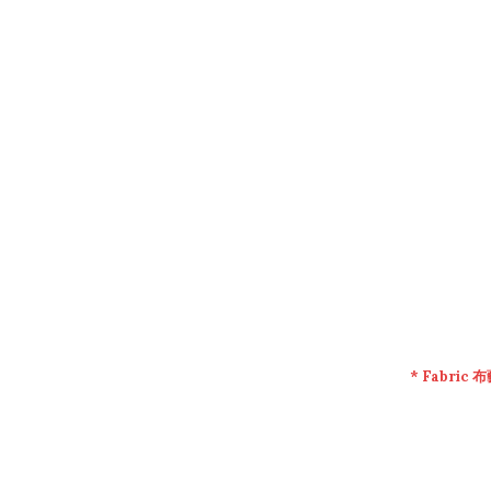
* Fabric
布