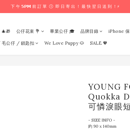
下 午 𝟱𝗣𝗠 前 訂 單  🕔  即 日 寄 出 ！ 最 快 翌 日 送 到 ！⚡️
下 午 𝟱𝗣𝗠 前 訂 單  🕔  即 日 寄 出 ！ 最 快 翌 日 送 到 ！⚡️
📦 購 物 滿 $𝟲𝟬𝟬 即 享 免 運 優 惠 ！ (公仔花束商品除外) 📦
 🎄🎁
公仔花束 💐
畢業公仔 🎓
品牌目錄
iPhone 
＼ 花束提供即日配送服務  🎀  讓我們為你編織浪漫驚喜 ！ 🎁 ／
/ 毛公仔 / 鎖匙扣
We Love Puppy 🐶
SALE 💖
下 午 𝟱𝗣𝗠 前 訂 單  🕔  即 日 寄 出 ！ 最 快 翌 日 送 到 ！⚡️
YOUNG F
Quokka D
可憐淚眼短
- SIZE INFO -
約 90 x 140mm