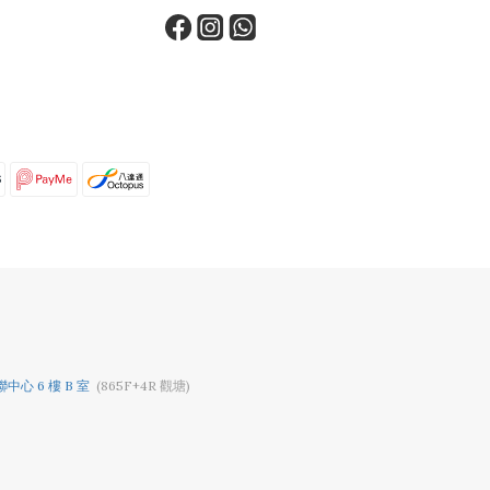
中心 6 樓 B 室
(865F+4R 觀塘)