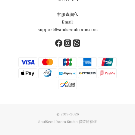
客服查詢🔍
Email:
support@soulseoulroom.com
© 2019-2026
SoulSeoulRoom Studio 保留所有權