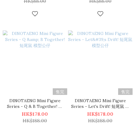
HK$88.00
HK$88.00
售完
售完
DINOTAENG Mini Figure
DINOTAENG Mini Figure
Series - Q & B Together! 短
Series - Let's Drift! 短尾鼠 模
尾鼠 模型公仔
型公仔
HK$178.00
HK$178.00
HK$188.00
HK$188.00