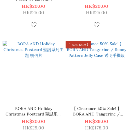
Postcard 聖誕老人/雪人明信
HK$20.00
HK$20.00
片
HK$25.00
HK$25.00
【 -50% Sale! 】
BORA AND Holiday
【 Clearance 50% Sale! 】
Christmas Postcard 聖誕系列
BORA AND Tangerine /
主題 明信片
Bunny Pattern Jelly Case 透
HK$20.00
HK$89.00
明手機殼
HK$25.00
HK$178.00