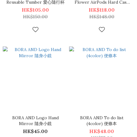
Reusable Tumber 愛心隨行杯
Flower AirPods Hard Case
花花圖案 耳機殼
HK$105.00
HK$118.00
HK$150.00
HK$148.00
BORA AND Logo Hand
BORA AND To do list
Mirror 隨身小鏡
(4color) 便條本
HK$45.00
HK$48.00