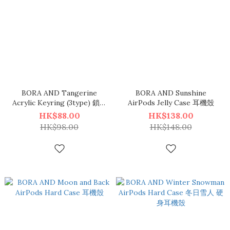
BORA AND Tangerine
BORA AND Sunshine
Acrylic Keyring (3type) 鎖匙
AirPods Jelly Case 耳機殼
扣
HK$88.00
HK$138.00
HK$98.00
HK$148.00