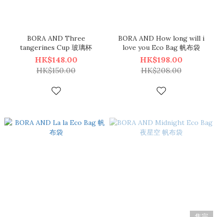
BORA AND Three
BORA AND How long will i
tangerines Cup 玻璃杯
love you Eco Bag 帆布袋
HK$148.00
HK$198.00
HK$150.00
HK$208.00
售完