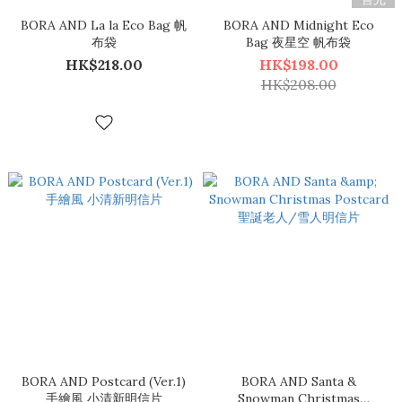
BORA AND La la Eco Bag 帆
BORA AND Midnight Eco
布袋
Bag 夜星空 帆布袋
HK$218.00
HK$198.00
HK$208.00
BORA AND Postcard (Ver.1)
BORA AND Santa &
手繪風 小清新明信片
Snowman Christmas