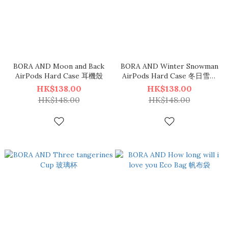
BORA AND Moon and Back
BORA AND Winter Snowman
AirPods Hard Case 耳機殼
AirPods Hard Case 冬日雪人
硬身耳機殼
HK$138.00
HK$138.00
HK$148.00
HK$148.00