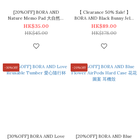
[20%OFF] BORA AND
【 Clearance 50% Sale! 】
Nature Memo Pad 大自然風
BORA AND Black Bunny Jelly
景 便條本 (3type)
Case 黑色小兔 透明手機殼
HK$35.00
HK$89.00
HK$45.00
HK$178.00
-30%OFF
-20%OFF
[30%OFF] BORA AND Love
[20%OFF] BORA AND Blue