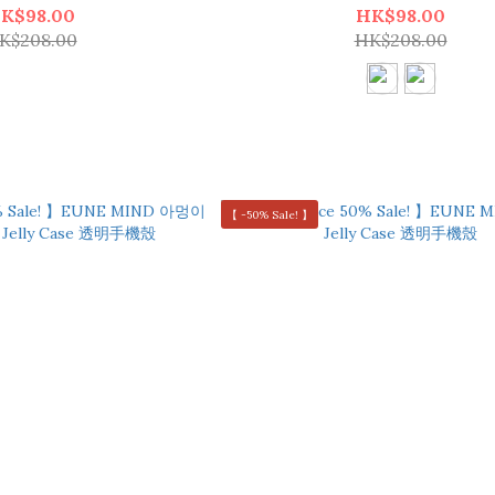
K$98.00
HK$98.00
K$208.00
HK$208.00
【 -50% Sale! 】