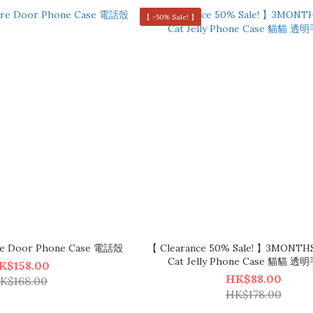
【 -50% Sale! 】
re Door Phone Case 電話殼
【 Clearance 50% Sale! 】3MONTHS
Cat Jelly Phone Case 貓貓 
K$158.00
HK$88.00
K$168.00
HK$178.00