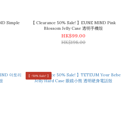
ND Simple
【 Clearance 50% Sale! 】EUNE MIND Pink
Blossom Jelly Case 透明手機殼
HK$99.00
HK$198.00
【 -50% Sale! 】