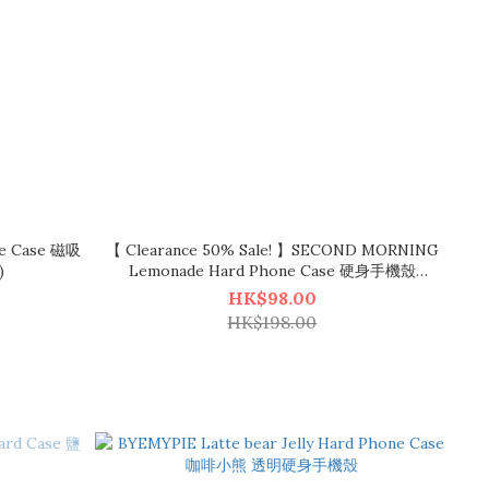
ne Case 磁吸
【 Clearance 50% Sale! 】SECOND MORNING
)
Lemonade Hard Phone Case 硬身手機殼
(3colors)
HK$98.00
HK$198.00