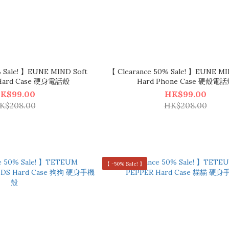
% Sale! 】EUNE MIND Soft
【 Clearance 50% Sale! 】EUNE 
 Hard Case 硬身電話殼
Hard Phone Case 硬殼電
K$99.00
HK$99.00
K$208.00
HK$208.00
【 -50% Sale! 】