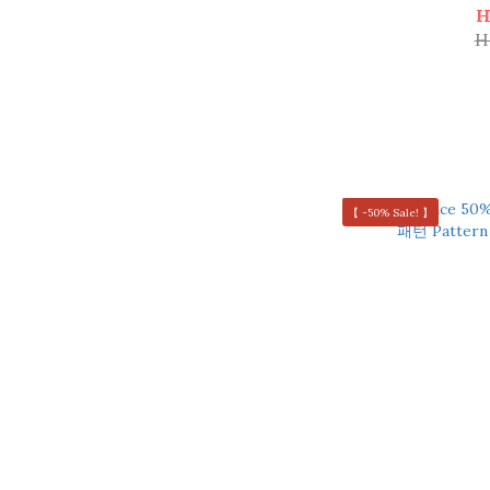
H
H
【 -50% Sale! 】