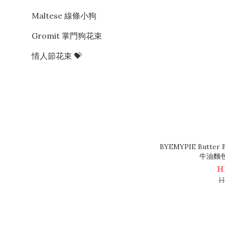
Maltese 線條小狗
Gromit 掌門狗花束
情人節花束 💝
BYEMYPIE Butter B
牛油麵
H
H