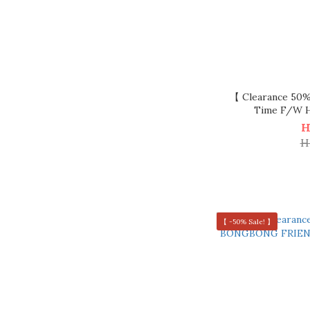
【 Clearance 50
Time F/W
H
H
【 -50% Sale! 】