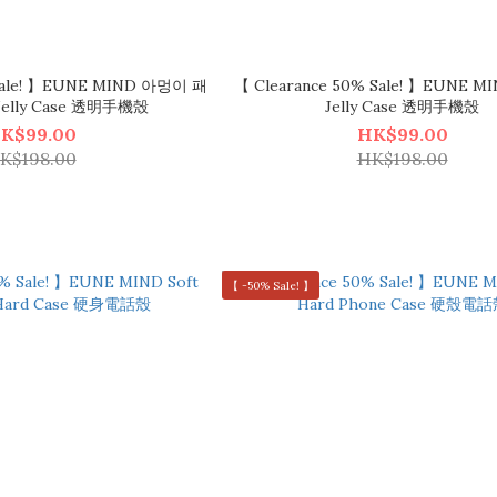
 Sale! 】EUNE MIND 아멍이 패
【 Clearance 50% Sale! 】EUNE MI
 Jelly Case 透明手機殼
Jelly Case 透明手機殼
K$99.00
HK$99.00
K$198.00
HK$198.00
【 -50% Sale! 】