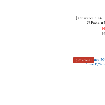
【 Clearance 50%
턴 Pattern
H
H
【 -50% Sale! 】