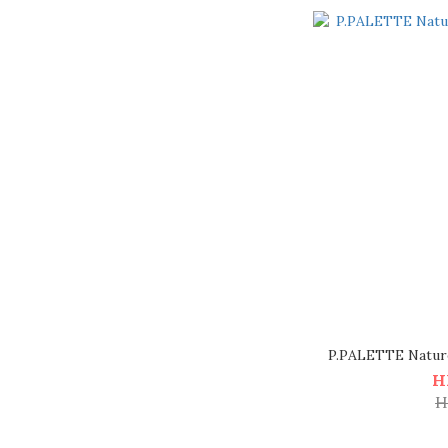
P.PALETTE Natu
H
H