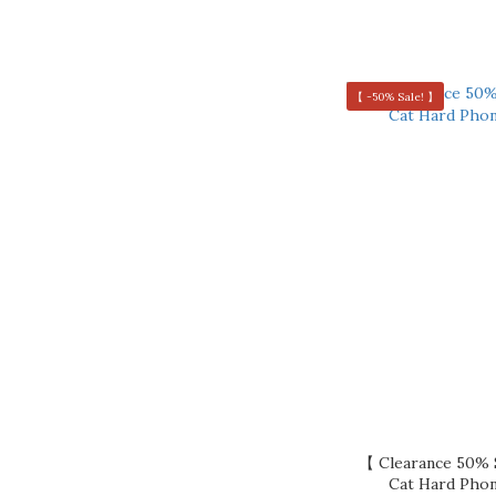
【 -50% Sale! 】
【 Clearance 50%
Cat Hard P