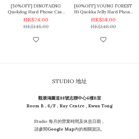
[50%OFF] DINOTAENG
[60%OFF] YOUNG FOREST
Quokdog Hard Phone Case
Hi Quokka Jelly Hard Phone
短尾鼠 硬身手機殼
Case 短尾鼠 透明硬身手機殼
HK$74.00
HK$58.00
HK$148.00
HK$148.00
STUDIO 地址
觀塘鴻圖道88號志聯中心6樓B室
Room B , 6/F , Ray Centre , Kwun Tong
Studio 每月的營業時間及休息日期，
請參閱
Google Map
內的相關資訊。