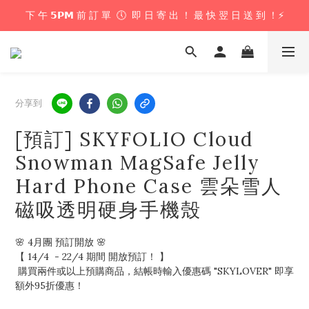
下 午 𝟱𝗣𝗠 前 訂 單  🕔  即 日 寄 出 ！ 最 快 翌 日 送 到 ！⚡️
下 午 𝟱𝗣𝗠 前 訂 單  🕔  即 日 寄 出 ！ 最 快 翌 日 送 到 ！⚡️
📦 購 物 滿 $𝟲𝟬𝟬 即 享 免 運 優 惠 ！ (公仔花束商品除外) 📦
＼ 花束提供即日配送服務  🎀  讓我們為你編織浪漫驚喜 ！ 🎁 ／
分享到
下 午 𝟱𝗣𝗠 前 訂 單  🕔  即 日 寄 出 ！ 最 快 翌 日 送 到 ！⚡️
[預訂] SKYFOLIO Cloud
Snowman MagSafe Jelly
Hard Phone Case 雲朵雪人
磁吸透明硬身手機殼
🌸 4月團 預訂開放 🌸
【 14/4  - 22/4 期間 開放預訂！ 】
 購買兩件或以上預購商品，結帳時輸入優惠碼 "SKYLOVER" 即享
額外95折優惠！