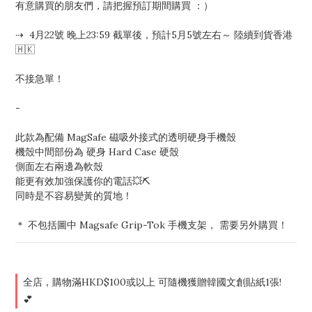
有意購買的朋友們，請把握預訂期間購買 ：）
⇢  4月22號 晚上23:59 截單後，預計5月5號左右～ 陸續到貨香港 
🇭🇰
不接急單！ 
-
此款為配備 MagSafe 磁吸外接式的透明硬身手機殼
機殼中間部份為 硬身 Hard Case 硬殼
側面左右兩邊為軟殼 
能更有效加強保護你的電話💥⛏️
同時是不容易變黃的質地！
＊ 不包括圖中 Magsafe Grip-Tok 手機支架， 需要另外購買！
全店，購物滿HKD$100或以上 可隨機獲贈韓國文創貼紙1張!
💕