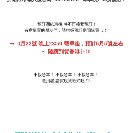
預訂團結束後 將不再接受預訂！
有意購買的朋友們，請把握預訂期間購買 ：）
22
5
5
⇢
4
月
號
晚上
23:59
截單後，預計
月
號左右
～
陸續到貨香港
🇭🇰
不接急單！ 不接急單！ 不接急單！
急用者 請買現貨款式喔 ♡
-