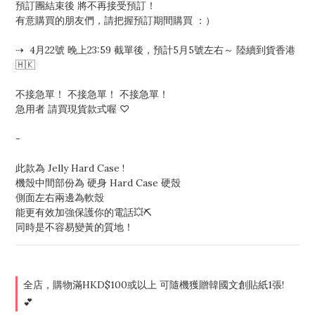
預訂團結束後 將不再接受預訂！
有意購買的朋友們，請把握預訂期間購買 ：）
⇢  4月22號 晚上23:59 截單後，預計5月5號左右～ 陸續到貨香港 
🇭🇰
不接急單！ 不接急單！ 不接急單！ 
急用者 請買現貨款式喔 ♡
-
此款為 Jelly Hard Case !
機殼中間部份為 硬身 Hard Case 硬殼
側面左右兩邊為軟殼 
能更有效加強保護你的電話💥⛏️
同時是不容易變黃的質地！
全店，購物滿HKD$100或以上 可隨機獲贈韓國文創貼紙1張!
💕