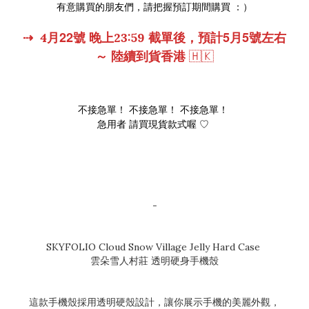
有意購買的朋友們，請把握預訂期間購買 ：）
22
5
5
⇢
4
月
號
晚上
23:59
截單後，預計
月
號左右
～
陸續到貨香港
🇭🇰
不接急單！ 不接急單！ 不接急單！
急用者 請買現貨款式喔 ♡
-
SKYFOLIO Cloud Snow Village Jelly Hard Case
雲朵雪人村莊 透明硬身手機殼
這款手機殼採用透明硬殼設計，讓你展示手機的美麗外觀，