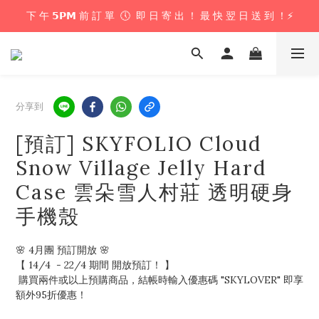
下 午 𝟱𝗣𝗠 前 訂 單  🕔  即 日 寄 出 ！ 最 快 翌 日 送 到 ！⚡️
下 午 𝟱𝗣𝗠 前 訂 單  🕔  即 日 寄 出 ！ 最 快 翌 日 送 到 ！⚡️
📦 購 物 滿 $𝟲𝟬𝟬 即 享 免 運 優 惠 ！ (公仔花束商品除外) 📦
＼ 花束提供即日配送服務  🎀  讓我們為你編織浪漫驚喜 ！ 🎁 ／
分享到
下 午 𝟱𝗣𝗠 前 訂 單  🕔  即 日 寄 出 ！ 最 快 翌 日 送 到 ！⚡️
[預訂] SKYFOLIO Cloud
Snow Village Jelly Hard
Case 雲朵雪人村莊 透明硬身
手機殼
🌸 4月團 預訂開放 🌸
【 14/4  - 22/4 期間 開放預訂！ 】
 購買兩件或以上預購商品，結帳時輸入優惠碼 "SKYLOVER" 即享
額外95折優惠！