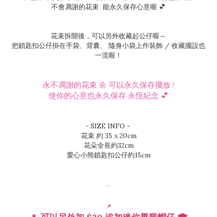
不會凋謝的花束 能永久保存心意喔 💕
花束拆開後，可以另外收藏起公仔喔～
把鎖匙扣公仔掛在手袋、背囊、 隨身小袋上作裝飾 / 收藏擺設也
一流喔！
永不凋謝的花束 🌼 可以永久保存擺放 !
使你的心意也永久保存 永恆紀念 💕
- SIZE INFO -
花束 約 35 x 20cm
花朵全長約32cm
愛心小熊鎖匙扣公仔約15cm
-
📌