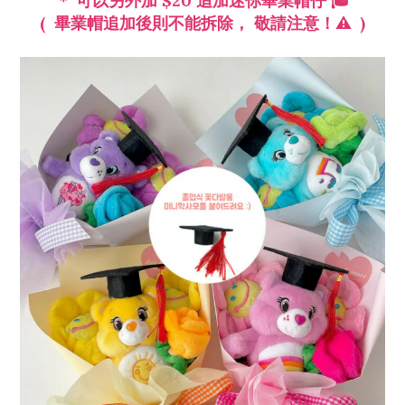
＊ 可以另外加 $20 追加迷你畢業帽仔 🎓
( 畢業帽追加後則不能拆除， 敬請注意！⚠️ )