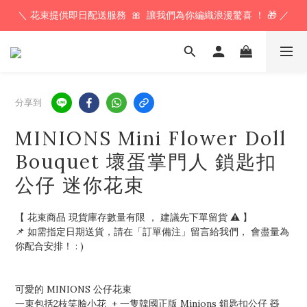
＼ 花束提供即日配送服務  🎀  讓我們為你編織浪漫驚喜 ！ 🎁 ／
下 午 𝟱𝗣𝗠 前 訂 單  🕔  即 日 寄 出 ！ 最 快 翌 日 送 到 ！⚡️
下 午 𝟱𝗣𝗠 前 訂 單  🕔  即 日 寄 出 ！ 最 快 翌 日 送 到 ！⚡️
分享到
MINIONS Mini Flower Doll
Bouquet 壞蛋掌門人 鎖匙扣
公仔 迷你花束
【 花束商品 現貨庫存數量有限 ， 建議先下單留貨 ⚠️ 】
📌 如需指定日期送貨，請在「訂單備注」留言給我們， 會盡量為
你配合安排！ : ) 
可愛的 MINIONS 公仔花束
一束包括2枝笑臉小花  + 一隻韓國正版 Minions 鎖匙扣公仔 🧸