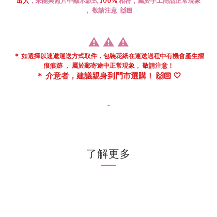
出入
，
未能與照片中顯示款式
100%
相符，
屬於手工商品正常現象
，
敬請注意
🙌🏻
⚠️
⚠️
⚠️
＊ 如選擇以速遞運送方式取件，包裝花紙在
運送過程中
有機會
產生摺
痕痕跡 ， 屬於郵寄途中正常現象， 敬請注意！
＊
介意者，建議親身到門市
選購！ 🙌🏻 🤍
-
了解更多