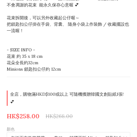
不會凋謝的花束  能永久保存心意喔 💕
花束拆開後，可以另外收藏起公仔喔～
把鎖匙扣公仔掛在手袋、背囊、 隨身小袋上作裝飾 / 收藏擺設也
一流喔！
- SIZE INFO - 
花束 約 35 x 18 cm
花朵全長約32cm
Minions 鎖匙扣公仔約 12cm
全店，購物滿HKD$100或以上 可隨機獲贈韓國文創貼紙1張!
💕
HK$258.00
HK$268.00
顏色