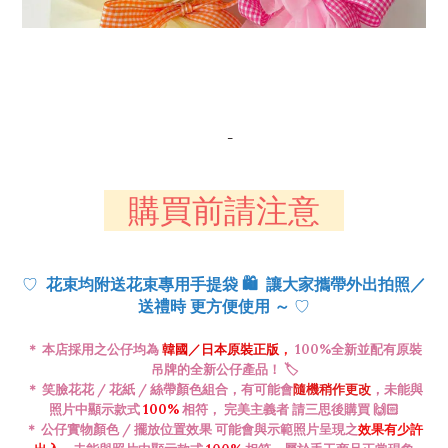
-
購買前請注意
♡
花束均附送花束專用手提袋
🛍️
讓大家攜帶外出拍照／
♡
送禮時 更方便使用 ～
＊ 本店採用之公仔均為
韓國／日本
原裝正版
，
100%全新並配有原裝
吊牌的全新公仔產品！ 🏷️
＊ 笑臉花花 / 花紙 / 絲帶顏色
組合
，有可能會
隨機稍作更改
，未能與
照片中顯示款式
100%
相符， 完美主義者 請三思後購買 🙌🏻
＊ 公仔
實物
顏色 / 擺放位置效果 可能會與示範照片呈現之
效果有少許