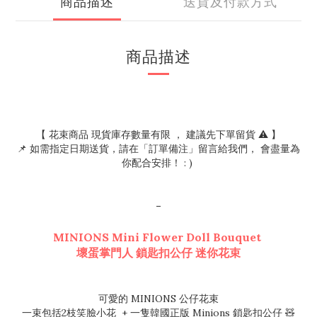
商品描述
送貨及付款方式
商品描述
【 花束商品 現貨庫存數量有限 ， 建議先下單留貨 ⚠️ 】
📌 如需指定日期送貨，請在「訂單備注」留言給我們， 會盡量為
你配合安排！ : )
-
MINIONS Mini Flower Doll Bouquet
壞蛋掌門人 鎖匙扣公仔 迷你花束
可愛的 MINIONS 公仔花束
一束包括2枝笑臉小花 + 一隻韓國正版 Minions 鎖匙扣公仔 🧸