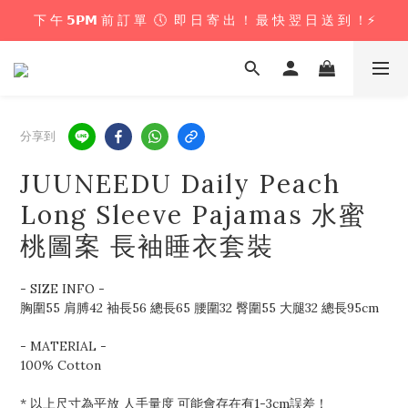
下 午 𝟱𝗣𝗠 前 訂 單  🕔  即 日 寄 出 ！ 最 快 翌 日 送 到 ！⚡️
下 午 𝟱𝗣𝗠 前 訂 單  🕔  即 日 寄 出 ！ 最 快 翌 日 送 到 ！⚡️
📦 購 物 滿 $𝟲𝟬𝟬 即 享 免 運 優 惠 ！ (公仔花束商品除外) 📦
＼ 花束提供即日配送服務  🎀  讓我們為你編織浪漫驚喜 ！ 🎁 ／
分享到
下 午 𝟱𝗣𝗠 前 訂 單  🕔  即 日 寄 出 ！ 最 快 翌 日 送 到 ！⚡️
JUUNEEDU Daily Peach
Long Sleeve Pajamas 水蜜
桃圖案 長袖睡衣套裝
- SIZE INFO -
胸圍55 肩膊42 袖長56 總長65 腰圍32 臀圍55 大腿32 總長95cm
- MATERIAL - 
100% Cotton
* 以上尺寸為平放 人手量度 可能會存在有1-3cm誤差！