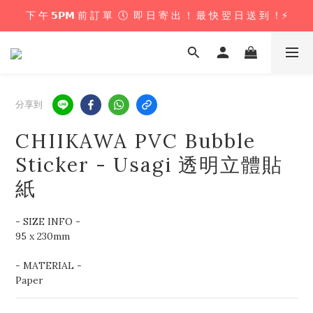
下 午 𝟱𝗣𝗠 前 訂 單  🕔  即 日 寄 出 ！ 最 快 翌 日 送 到 ！⚡️
下 午 𝟱𝗣𝗠 前 訂 單  🕔  即 日 寄 出 ！ 最 快 翌 日 送 到 ！⚡️
📦 購 物 滿 $𝟲𝟬𝟬 即 享 免 運 優 惠 ！ (公仔花束商品除外) 📦
＼ 花束提供即日配送服務  🎀  讓我們為你編織浪漫驚喜 ！ 🎁 ／
分享到
下 午 𝟱𝗣𝗠 前 訂 單  🕔  即 日 寄 出 ！ 最 快 翌 日 送 到 ！⚡️
CHIIKAWA PVC Bubble
Sticker - Usagi 透明立體貼
紙
- SIZE INFO -
95 x 230mm
- MATERIAL -
Paper