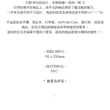
立體 突出的設計， 彷彿就像一泡泡一樣 🫧
它們彷彿浮在物品上，為平凡的物品增添了魔法般的魅力。
一共有五個不同尺寸設計， 每款的造型及表情也是不同的
૮(˶ᵔ ᵕ ᵔ˶)ა
不論是貼在手機、筆記本、行李箱、AirPods Case、隨行杯、或其他
物品，這些立體貼紙都能為你帶來愉悅和驚喜！
讓你的生活充滿著可愛的小驚喜，讓你的物品散發出獨特的個性！✨
- SIZE INFO -
95 x 230mm
- MATERIAL -
PVC
＊ 數量為單張！
-