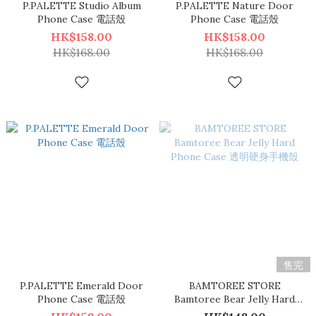
P.PALETTE Studio Album
P.PALETTE Nature Door
Phone Case 電話殼
Phone Case 電話殼
HK$158.00
HK$158.00
HK$168.00
HK$168.00
售完
P.PALETTE Emerald Door
BAMTOREE STORE
Phone Case 電話殼
Bamtoree Bear Jelly Hard
Phone Case 透明硬身手機殼