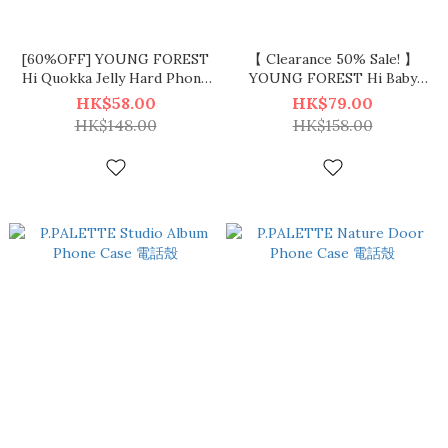
[60%OFF] YOUNG FOREST
【 Clearance 50% Sale! 】
Hi Quokka Jelly Hard Phone
YOUNG FOREST Hi Baby
Case 短尾鼠 透明硬身手機殼
Quokka Jelly Hard Phone
HK$58.00
HK$79.00
Case 透明硬身手機殼
HK$148.00
HK$158.00