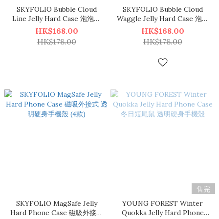
SKYFOLIO Bubble Cloud
SKYFOLIO Bubble Cloud
Line Jelly Hard Case 泡泡雲
Waggle Jelly Hard Case 泡泡
朵圖案 透明硬身手機殼
雲朵圖案 透明硬身手機殼
HK$168.00
HK$168.00
HK$178.00
HK$178.00
售完
SKYFOLIO MagSafe Jelly
YOUNG FOREST Winter
Hard Phone Case 磁吸外接式
Quokka Jelly Hard Phone