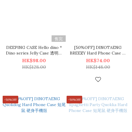
售完
DEEPING CASE Hello dino *
[50%OFF] DINOTAENG
Dino series Jelly Case 透明手
BREEZY Hard Phone Case 短
機殼
尾鼠 硬身手機殼
HK$98.00
HK$74.00
HK$128.00
HK$148.00
-50%OFF
-50%OFF