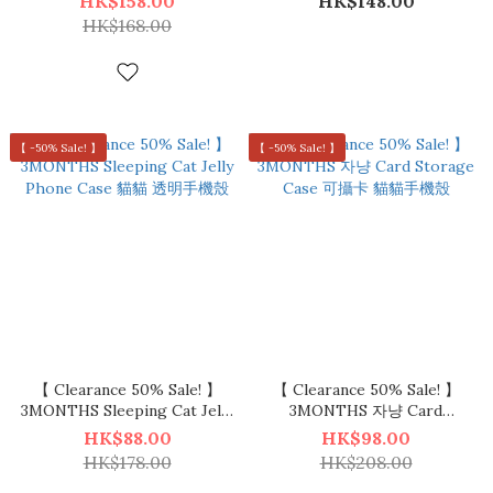
HK$158.00
HK$148.00
HK$168.00
【 -50% Sale! 】
【 -50% Sale! 】
【 Clearance 50% Sale! 】
【 Clearance 50% Sale! 】
3MONTHS Sleeping Cat Jelly
3MONTHS 자냥 Card
Phone Case 貓貓 透明手機殼
Storage Case 可攝卡 貓貓手
HK$88.00
HK$98.00
機殼
HK$178.00
HK$208.00