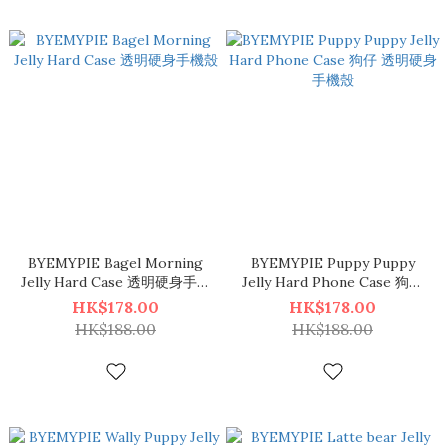
BYEMYPIE Bagel Morning
BYEMYPIE Puppy Puppy
Jelly Hard Case 透明硬身手機
Jelly Hard Phone Case 狗仔
殼
透明硬身手機殼
HK$178.00
HK$178.00
HK$188.00
HK$188.00