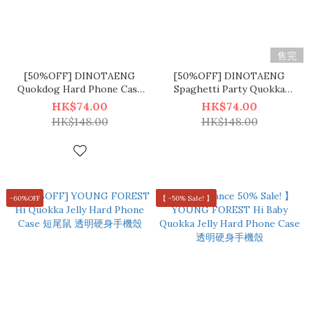
售完
[50%OFF] DINOTAENG
[50%OFF] DINOTAENG
Quokdog Hard Phone Case
Spaghetti Party Quokka
短尾鼠 硬身手機殼
Hard Phone Case 短尾鼠 硬身
HK$74.00
HK$74.00
手機殼
HK$148.00
HK$148.00
-60%OFF
【 -50% Sale! 】