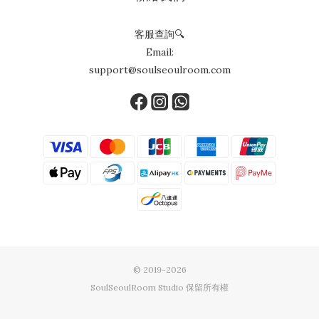
客服查詢🔍
Email:
support@soulseoulroom.com
© 2019-2026
SoulSeoulRoom Studio 保留所有權