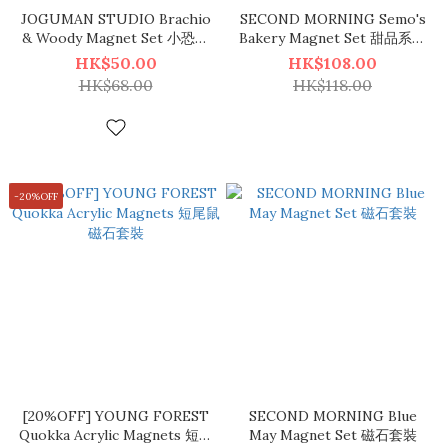
JOGUMAN STUDIO Brachio
SECOND MORNING Semo's
& Woody Magnet Set 小恐龍
Bakery Magnet Set 甜品系列
與臘腸狗 造型磁石貼套裝
磁石套裝
HK$50.00
HK$108.00
HK$68.00
HK$118.00
-20%OFF
[20%OFF] YOUNG FOREST
SECOND MORNING Blue
Quokka Acrylic Magnets 短尾
May Magnet Set 磁石套裝