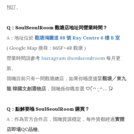
預訂。
Q：SoulSeoulRoom 觀塘店地址同營業時間？
A：地址位於
觀塘鴻圖道 88 號 Ray Centre 6 樓 B 室
( Google Map 搜尋：865F+4R 觀塘 )
營業時間請參考
Instagram @soulseoulroom
每月更
新。
我哋目前只有一間觀塘總店，如果你喺度搵緊
觀塘／東九
龍 韓國文創選物店
，我哋係你嘅首選 ♡(͒ ᴖ ·̫ ᴖ⸝⸝ )͒♪
Q：點解要喺 SoulSeoulRoom 購買？
A：作為官方合作店，我哋貨源穩定，每件貨都經過
實體
店即場QC品檢
。