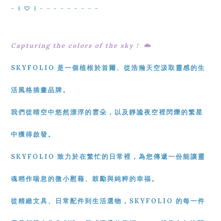
- ꒰ ♡ ꒱ - - - - - - - - -
Capturing the colors of the sky ! ☁️
SKYFOLIO 是一個植根於首爾、從浩瀚天空汲取靈感的生
活風格插畫品牌。
我們從晴空中悠然漂浮的雲朵，以及靜謐夜空裡閃爍的繁星
中獲得啟發。
SKYFOLIO 致力於在繁忙的日常裡，為您傳遞一份能讓靈
魂稍作喘息的微小慰藉、鼓勵與純粹的幸福。
從精緻文具、日常配件到生活選物，SKYFOLIO 的每一件