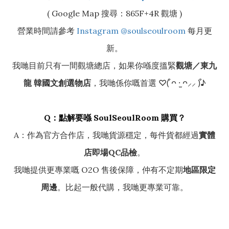
( Google Map 搜尋：865F+4R 觀塘 )
營業時間請參考
Instagram @soulseoulroom
每月更
新。
我哋目前只有一間觀塘總店，如果你喺度搵緊
觀塘／東九
龍 韓國文創選物店
，我哋係你嘅首選 ♡(͒ ᴖ ·̫ ᴖ⸝⸝ )͒♪
Q：點解要喺 SoulSeoulRoom 購買？
A：作為官方合作店，我哋貨源穩定，每件貨都經過
實體
店即場QC品檢
。
我哋提供更專業嘅 O2O 售後保障，仲有不定期
地區限定
周邊
。比起一般代購，我哋更專業可靠。