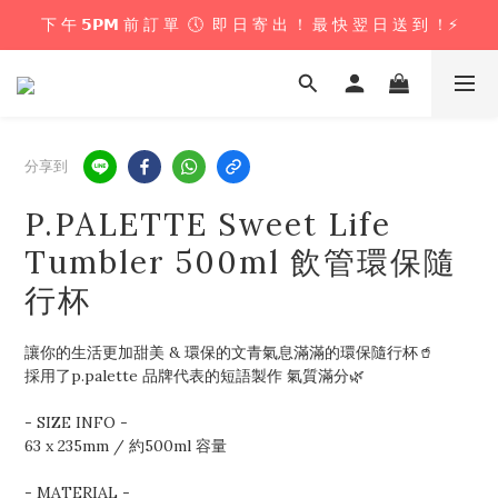
下 午 𝟱𝗣𝗠 前 訂 單  🕔  即 日 寄 出 ！ 最 快 翌 日 送 到 ！⚡️
下 午 𝟱𝗣𝗠 前 訂 單  🕔  即 日 寄 出 ！ 最 快 翌 日 送 到 ！⚡️
📦 購 物 滿 $𝟲𝟬𝟬 即 享 免 運 優 惠 ！ (公仔花束商品除外) 📦
＼ 花束提供即日配送服務  🎀  讓我們為你編織浪漫驚喜 ！ 🎁 ／
分享到
下 午 𝟱𝗣𝗠 前 訂 單  🕔  即 日 寄 出 ！ 最 快 翌 日 送 到 ！⚡️
P.PALETTE Sweet Life
Tumbler 500ml 飲管環保隨
行杯
讓你的生活更加甜美 & 環保的文青氣息滿滿的環保隨行杯🥤
採用了p.palette 品牌代表的短語製作 氣質滿分🌿
- SIZE INFO - 
63 x 235mm / 約500ml 容量
- MATERIAL -