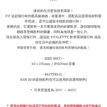
讓你的生活更加甜美環保！
P.P 這款隨行杯外觀高級精緻，容量適中，搭配高品質環保材料製
作而成， 是可以盛裝冷熱飲的隨行杯！
更棒的是，它還附有一支可重複使用的矽膠飲管，讓你隨時隨地
都能享受喝飲料的樂趣，同時為地球盡一份心力。
現在就加入環保行列，讓這款 P.PALETTE 飲管環保隨行杯 成為
你生活中必備的良伴吧！
用吸管更方便。 遇見根據你放的飲料而變化的氣氛！
- SIZE INFO -
63 x 235mm / 約500ml 容量
- MATERIAL -
SAN (SAN是熱飲料也可以使用的高透明材料)
＊ 可承受溫度為-30'C ～ 100'C
＊
吸管由與隨行杯採用不同的材料製成，長時間接觸熱水時可能會出