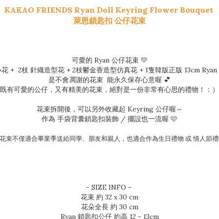
KAKAO FRIENDS Ryan Doll Keyring Flower Bouquet
萊恩鎖匙扣 公仔花束
可愛的 Ryan 公仔花束 💛
 + 
2枝 針織造型花
 + 2枝鬱金香造型仿真花 + 1隻韓版正版 13cm Ryan
是不會凋謝的花束  能永久保存心意喔 💕
既有可愛的公仔，又有精美的花束，絕對是一份非常有心思的禮物！：）
花束拆開後，可以另外收藏起 Keyring 公仔喔～
作為 手袋背囊鎖匙扣裝飾 / 擺設也一流喔 🩷
花束不僅適合畢業季送給同學、朋友和親人，也適合作為生日禮物 或 情人節禮物
- SIZE INFO -
花束 約 32 x 30 cm
花朵全長 約 30 cm
Ryan 鎖匙扣公仔 約高 12 - 13cm