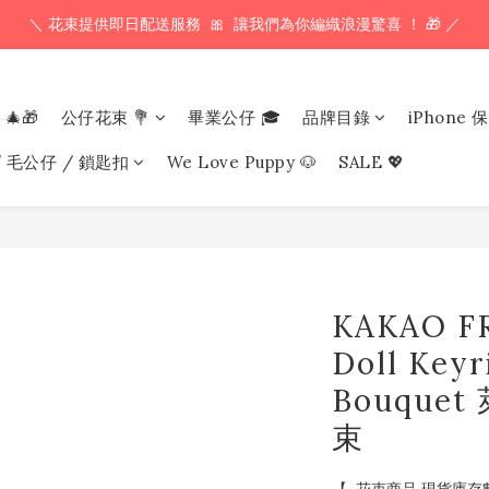
＼ 花束提供即日配送服務  🎀  讓我們為你編織浪漫驚喜 ！ 🎁 ／
下 午 𝟱𝗣𝗠 前 訂 單  🕔  即 日 寄 出 ！ 最 快 翌 日 送 到 ！⚡️
下 午 𝟱𝗣𝗠 前 訂 單  🕔  即 日 寄 出 ！ 最 快 翌 日 送 到 ！⚡️
 🎄🎁
公仔花束 💐
畢業公仔 🎓
品牌目錄
iPhone 
/ 毛公仔 / 鎖匙扣
We Love Puppy 🐶
SALE 💖
KAKAO F
Doll Keyr
Bouque
束