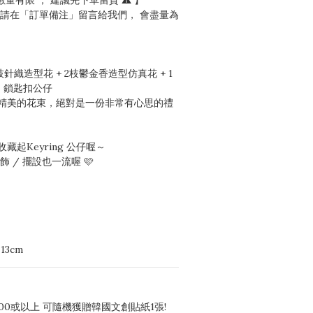
數量有限 ， 建議先下單留貨 ⚠️ 】
，請在「訂單備注」留言給我們， 會盡量為
2枝針織造型花 + 2枝鬱金香造型仿真花 + 1
n  鎖匙扣公仔
精美的花束，絕對是一份非常有心思的禮
起Keyring 公仔喔～
 / 擺設也一流喔 🩷
13cm
00或以上 可隨機獲贈韓國文創貼紙1張!