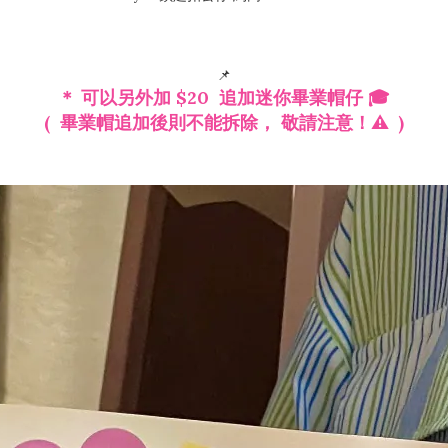
📌
＊ 可以另外加 $20 追加迷你畢業帽仔 🎓
( 畢業帽追加後則不能拆除， 敬請注意！⚠️ )