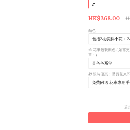
💕
HK$368.00
H
顏色
🎨 花紙包裝顏色 ( 
單！)
🎁 限時優惠：購買花束
若