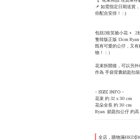
【  花束商品 現貨庫存
📌 如需指定日期送貨
你配合安排！ : ) 
包括2枝笑臉小花 +   
隻韓版正版 13cm Rya
既有可愛的公仔，又有
物！：）
花束拆開後，可以另外收藏
作為 手袋背囊鎖匙扣裝飾
- SIZE INFO - 
花束 約 32 x 30 cm
花朵全長 約 30 cm
Ryan  鎖匙扣公仔 約高 
全店，購物滿HKD$1