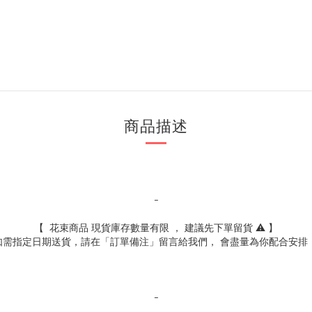
商品描述
-
【 花束商品 現貨庫存數量有限 ， 建議先下單留貨 ⚠️ 】
 如需指定日期送貨，請在「訂單備注」留言給我們， 會盡量為你配合安排！ 
-