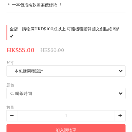
＊ 一本包括兩款圖案便條紙 ！
全店，購物滿HKD$100或以上 可隨機獲贈韓國文創貼紙1張!
💕
HK$55.00
HK$60.00
尺寸
顏色
數量
加入購物車