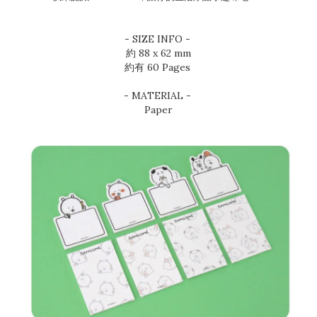
- SIZE INFO -
約 88 x 62 mm
約有 60 Pages
- MATERIAL -
Paper