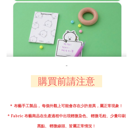
-
購買前請注意
＊ 布藝手工製品， 每個外觀上可能會存在少許差異，屬正常現象！
* Fabric
布藝
商品在生產過程中出現輕微染色、 輕微毛粒、少量印刷
黑點、 輕微線頭、皆屬正常情
況！