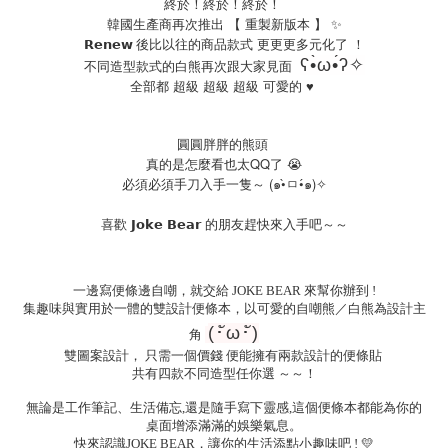
終於！終於！終於！
韓國生產商再次推出 【 重製新版本 】 ✨
後比以往的商品款式 更更更多元化了 ！
𝗥𝗲𝗻𝗲𝘄
ʕ•̀ω•́ʔ✧
不同造型款式的白熊再次跟大家見面
全部都 超級 超級 超級 可愛的 ♥️
圓圓胖胖的熊頭
真的是怎麼看也太QQ了 😭
必須必須手刀入手一隻～ (๑•̀ㅁ•́๑)
✧
喜歡
𝗝𝗼𝗸𝗲
𝗕𝗲𝗮𝗿
的朋友趕快來入手吧～～
一邊寫便條邊自嘲，就交給 JOKE BEAR 來幫你辦到 !
集趣味與實用於一體的雙設計便條本，以可愛的自嘲熊／白熊為設計主
(･ัω･ั)
角
雙圖案設計， 只需一個價錢 便能擁有兩款設計的便條貼
共有四款不同造型任你選 ～～！
無論是工作筆記、生活備忘,還是隨手寫下靈感,這個便條本都能為你的
桌面增添滿滿的娛樂氣息。
快來認識JOKE BEAR，讓你的生活添點小趣味吧 ! 💛