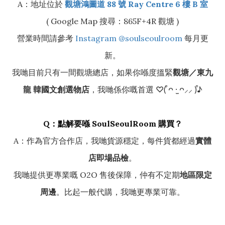
A：地址位於
觀塘鴻圖道 88 號 Ray Centre 6 樓 B 室
( Google Map 搜尋：865F+4R 觀塘 )
營業時間請參考
Instagram @soulseoulroom
每月更
新。
我哋目前只有一間觀塘總店，如果你喺度搵緊
觀塘／東九
龍 韓國文創選物店
，我哋係你嘅首選 ♡(͒ ᴖ ·̫ ᴖ⸝⸝ )͒♪
Q：點解要喺 SoulSeoulRoom 購買？
A：作為官方合作店，我哋貨源穩定，每件貨都經過
實體
店即場品檢
。
我哋提供更專業嘅 O2O 售後保障，仲有不定期
地區限定
周邊
。比起一般代購，我哋更專業可靠。