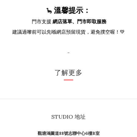
溫馨提示：
🦕
門市支援
網店落單、門市即取服務
建議過嚟前可以先喺網店預留現貨，避免撲空喔！💚
-
了解更多
STUDIO 地址
觀塘鴻圖道88號志聯中心6樓B室