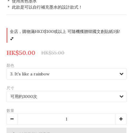
＊ 使用黑色墨水
＊ 此款是可以自行補充墨水的設計款式！
全店，購物滿HKD$100或以上 可隨機獲贈韓國文創貼紙1張!
💕
HK$50.00
HK$55.00
顏色
尺寸
數量