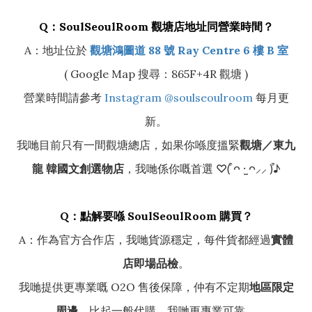
Q：SoulSeoulRoom 觀塘店地址同營業時間？
A：地址位於
觀塘鴻圖道 88 號 Ray Centre 6 樓 B 室
( Google Map 搜尋：865F+4R 觀塘 )
營業時間請參考
Instagram @soulseoulroom
每月更
新。
我哋目前只有一間觀塘總店，如果你喺度搵緊
觀塘／東九
龍 韓國文創選物店
，我哋係你嘅首選 ♡(͒ ᴖ ·̫ ᴖ⸝⸝ )͒♪
Q：點解要喺 SoulSeoulRoom 購買？
A：作為官方合作店，我哋貨源穩定，每件貨都經過
實體
店即場品檢
。
我哋提供更專業嘅 O2O 售後保障，仲有不定期
地區限定
周邊
。比起一般代購，我哋更專業可靠。