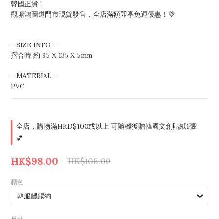
韓國正貨 !
觀塘鴻圖道門市現貨發售，全店滿額即享免運優惠！💚
- SIZE INFO -
摺合時 約 95 X 135 X 5mm 
- MATERIAL - 
PVC
全店，購物滿HKD$100或以上 可隨機獲贈韓國文創貼紙1張!
💕
HK$98.00
HK$108.00
顏色