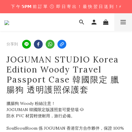
下 午 𝟱𝗣𝗠 前 訂 單  🕔  即 日 寄 出 ！ 最 快 翌 日 送 到 ！⚡️
下 午 𝟱𝗣𝗠 前 訂 單  🕔  即 日 寄 出 ！ 最 快 翌 日 送 到 ！⚡️
📦 購 物 滿 $𝟲𝟬𝟬 即 享 免 運 優 惠 ！ (公仔花束商品除外) 📦
＼ 花束提供即日配送服務  🎀  讓我們為你編織浪漫驚喜 ！ 🎁 ／
分享到
下 午 𝟱𝗣𝗠 前 訂 單  🕔  即 日 寄 出 ！ 最 快 翌 日 送 到 ！⚡️
JOGUMAN STUDIO Korea
Edition Woody Travel
Passport Case 韓國限定 臘
腸狗 透明護照保護套
臘腸狗 Woody 粉絲注意！
JOGUMAN 韓國限定版護照套可愛登場 🐶
防水 PVC 材質輕便耐用，旅行必備。
SoulSeoulRoom 係 JOGUMAN 香港官方合作夥伴，保證 100% 