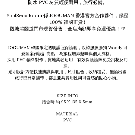
防水 PVC 材質輕便耐用，旅行必備。
SoulSeoulRoom 係 JOGUMAN 香港官方合作夥伴，保證
100% 韓國正貨 !
觀塘鴻圖道門市現貨發售，全店滿額即享免運優惠！💚
JOGUMAN 韓國限定透明護照保護套，以韓服臘腸狗 Woody 可
愛圖案作設計亮點，為旅程增添趣味與個人風格。
採用 PVC 物料製作，質地柔韌耐用，有效保護護照免受刮花及污
損。
透明設計方便快速辨識與取用，尺寸貼合，收納穩妥。無論出國
旅行或日常攜帶，都是兼具實用性與可愛感的貼心小物。
- SIZE INFO -
摺合時 約 95 X 135 X 5mm
- MATERIAL -
PVC