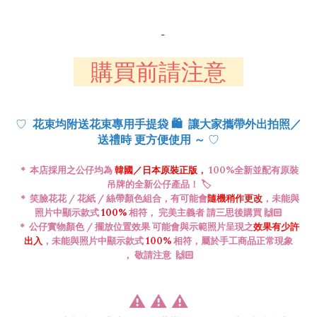
-
購買前請注意
♡
花束均附送花束專用手提袋
🛍️
讓大家攜帶外出拍照／
♡
送禮時 更方便使用 ～
＊ 本店採用之公仔均為
韓國／日本
原裝正版
，
100%全新並配有原裝
吊牌的全新公仔產品！ 🏷️
＊ 笑臉花花 / 花紙 / 絲帶顏色
組合
，有可能會
隨機稍作更改
，未能與
照片中顯示款式
100%
相符， 完美主義者 請三思後購買 🙌🏻
＊ 公仔
實物
顏色 / 擺放位置效果 可能會與示範照片呈現之
效果有少許
出入
，
未能與照片中顯示款式
100%
相符，
屬於手工商品正常現象
，
敬請注意
🙌🏻
⚠️
⚠️
⚠️