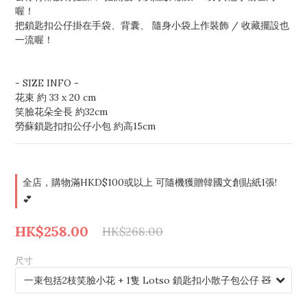
喔！
把鎖匙扣公仔掛在手袋、背囊、 隨身小袋上作裝飾 / 收藏擺設也
一流喔！
- SIZE INFO - 
花束 約 33 x 20 cm
笑臉花朵全長 約32cm
勞蘇鎖匙扣扣公仔小包 約高15cm
全店，購物滿HKD$100或以上 可隨機獲贈韓國文創貼紙1張!
💕
HK$258.00
HK$268.00
尺寸