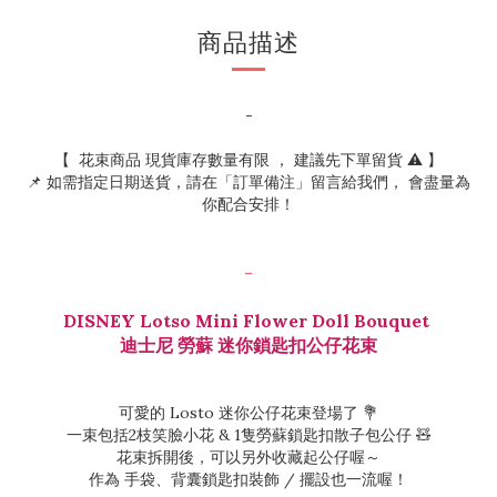
商品描述
-
【  花束商品 現貨庫存數量有限 ， 建議先下單留貨 ⚠️ 】
📌 如需指定日期送貨，請在「訂單備注」留言給我們， 會盡量為
你配合安排！
-
DISNEY Lotso Mini Flower Doll Bouquet
迪士尼 勞蘇 迷你鎖匙扣公仔花束
可愛的 Losto 迷你公仔花束登場了 💐
一束包括2枝笑臉小花 & 1隻勞蘇鎖匙扣散子包公仔 🧸
花束拆開後，可以另外收藏起公仔喔～
作為 手袋、背囊鎖匙扣裝飾 / 擺設也一流喔！