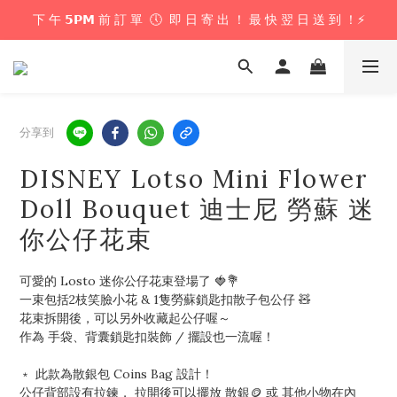
下 午 𝟱𝗣𝗠 前 訂 單  🕔  即 日 寄 出 ！ 最 快 翌 日 送 到 ！⚡️
下 午 𝟱𝗣𝗠 前 訂 單  🕔  即 日 寄 出 ！ 最 快 翌 日 送 到 ！⚡️
📦 購 物 滿 $𝟲𝟬𝟬 即 享 免 運 優 惠 ！ (公仔花束商品除外) 📦
＼ 花束提供即日配送服務  🎀  讓我們為你編織浪漫驚喜 ！ 🎁 ／
分享到
下 午 𝟱𝗣𝗠 前 訂 單  🕔  即 日 寄 出 ！ 最 快 翌 日 送 到 ！⚡️
DISNEY Lotso Mini Flower
Doll Bouquet 迪士尼 勞蘇 迷
你公仔花束
可愛的 Losto 迷你公仔花束登場了 🍓💐
一束包括2枝笑臉小花 & 1隻勞蘇鎖匙扣散子包公仔 🧸
花束拆開後，可以另外收藏起公仔喔～
作為 手袋、背囊鎖匙扣裝飾 / 擺設也一流喔！
﹡ 此款為散銀包 Coins Bag 設計！
公仔背部設有拉鍊， 拉開後可以擺放 散銀🪙 或 其他小物在內