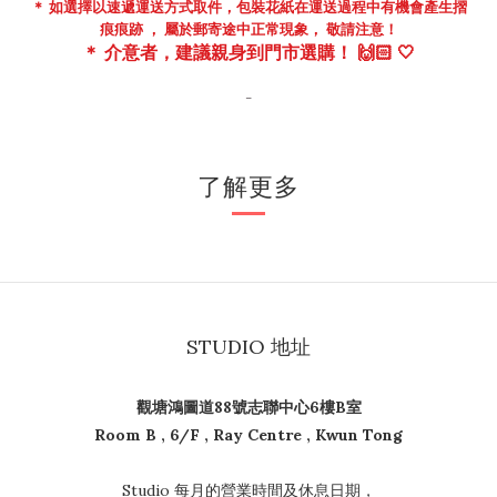
＊ 如選擇以速遞運送方式取件，包裝花紙在
運送過程中
有機會
產生摺
痕痕跡 ， 屬於郵寄途中正常現象， 敬請注意！
＊
介意者，建議親身到門市
選購！ 🙌🏻 🤍
-
了解更多
STUDIO 地址
觀塘鴻圖道88號志聯中心6樓B室
Room B , 6/F , Ray Centre , Kwun Tong
Studio 每月的營業時間及休息日期，