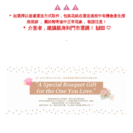
⚠️
⚠️
⚠️
＊ 如選擇以速遞運送方式取件，包裝花紙在
運送過程中
有機會
產生摺
痕痕跡 ， 屬於郵寄途中正常現象， 敬請注意！
＊
介意者，建議親身到門市
選購！ 🙌🏻 🤍
-