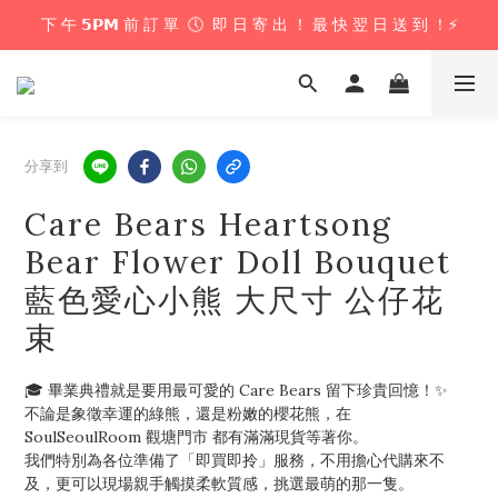
下 午 𝟱𝗣𝗠 前 訂 單  🕔  即 日 寄 出 ！ 最 快 翌 日 送 到 ！⚡️
下 午 𝟱𝗣𝗠 前 訂 單  🕔  即 日 寄 出 ！ 最 快 翌 日 送 到 ！⚡️
📦 購 物 滿 $𝟲𝟬𝟬 即 享 免 運 優 惠 ！ (公仔花束商品除外) 📦
＼ 花束提供即日配送服務  🎀  讓我們為你編織浪漫驚喜 ！ 🎁 ／
分享到
下 午 𝟱𝗣𝗠 前 訂 單  🕔  即 日 寄 出 ！ 最 快 翌 日 送 到 ！⚡️
Care Bears Heartsong
Bear Flower Doll Bouquet
藍色愛心小熊 大尺寸 公仔花
束
🎓 畢業典禮就是要用最可愛的 Care Bears 留下珍貴回憶！✨
不論是象徵幸運的綠熊，還是粉嫩的櫻花熊，在 
SoulSeoulRoom 觀塘門市 都有滿滿現貨等著你。
我們特別為各位準備了「即買即拎」服務，不用擔心代購來不
及，更可以現場親手觸摸柔軟質感，挑選最萌的那一隻。