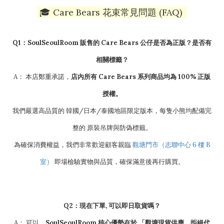
🎓 Care Bears 花束常見問題 (FAQ)
Q1：SoulSeoulRoom 販售的 Care Bears 公仔是否為正版？是否有
相關標籤？
A：
本店鄭重承諾，
店內所有 Care Bears 系列商品均為
100% 正版
授權
。
我們嚴選高品質的 韓國/日本/泰國地區限定版本，每隻小熊均配備完
整的 原裝吊牌與防偽標籤。
為確保消費權益，我們非常歡迎顧客親臨
觀塘門市（志聯中心 6 樓 B
室）
即場檢驗實物與品質，確保滿意後再行購買。
Q2：現在下單, 可以即日取貨嗎？
A： 可以，
SoulSeoulRoom 核心優勢在於 「觀塘現貨供應，拒絕代