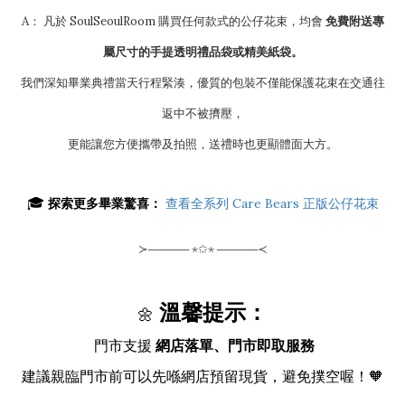
A： 凡於 SoulSeoulRoom 購買任何款式的公仔花束，均會
免費附送專
屬尺寸的手提透明禮品袋或精美紙袋。
我們深知畢業典禮當天行程緊湊，優質的包裝不僅能保護花束在交通往
返中不被擠壓，
更能讓您方便攜帶及拍照，送禮時也更顯體面大方。
🎓
探索更多畢業驚喜：
查看全系列 Care Bears 正版公仔花束
≻───── ⋆✩⋆ ─────≺
溫馨提示：
🌼
門市支援
網店落單、門市即取服務
建議親臨門市前可以先喺網店預留現貨，避免撲空喔！🧡