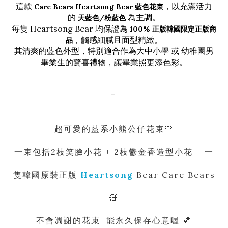
這款
，以充滿活力
Care Bears Heartsong Bear 藍色花束
的
為主調。
天藍色/粉藍色
每隻 Heartsong Bear 均保證為
100% 正版韓國限定正版商
，觸感細膩且面型精緻。
品
其清爽的藍色外型，特別適合作為大中小學 或 幼稚園男
畢業生的驚喜禮物，讓畢業照更添色彩。
-
超可愛的藍系小熊公仔花束💛
一束包括2枝笑臉小花 + 2枝鬱金香造型小花 + 一
隻韓國原裝正版
Heartsong
Bear Care Bears
🧸
不會凋謝的花束 能永久保存心意喔 💕