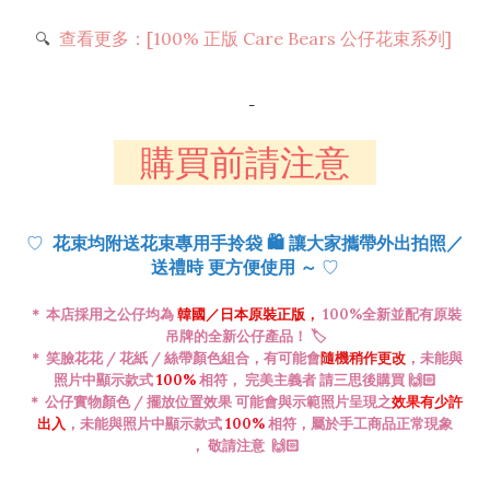
查看更多：[100% 正版 Care Bears 公仔花束系列]
🔍
-
購買前請注意
♡
花束均附送花束專用手拎袋
🛍️
讓大家攜帶外出拍照／
♡
送禮時 更方便使用 ～
＊ 本店採用之公仔均為
韓國／日本
原裝正版
，
100%全新並配有原裝
吊牌的全新公仔產品！ 🏷️
＊ 笑臉花花 / 花紙 / 絲帶顏色
組合
，有可能會
隨機稍作更改
，未能與
照片中顯示款式
100%
相符， 完美主義者 請三思後購買 🙌🏻
＊ 公仔
實物
顏色 / 擺放位置效果 可能會與示範照片呈現之
效果有少許
出入
，
未能與照片中顯示款式
100%
相符，
屬於手工商品正常現象
，
敬請注意
🙌🏻