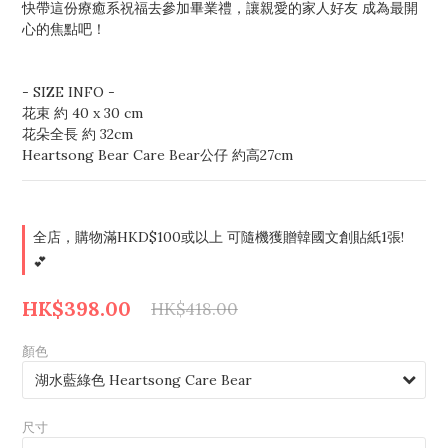
快帶這份療癒系祝福去參加畢業禮，讓親愛的家人好友 成為最開
心的焦點吧！
- SIZE INFO - 
花束 約 40 x 30 cm
花朵全長 約 32cm
Heartsong Bear Care Bear公仔 約高27cm
全店，購物滿HKD$100或以上 可隨機獲贈韓國文創貼紙1張!
💕
HK$398.00
HK$418.00
顏色
尺寸