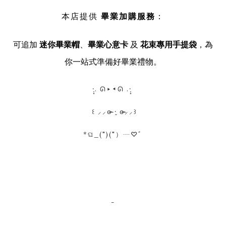
本店提供
畢業加購服務
：
可追加
迷你畢業帽
、
畢業心意卡
及
花束專用手提袋
，為
你一站式準備好畢業禮物。
·̩͙. ᘏ▸◂ᘏ .·̩͙
꒰ ⸝⸝ɞ̴̶̷ ·̮ ɞ̴̶̷⸝⸝꒱
*ଘ_(")("）┈♡ﾞ
-