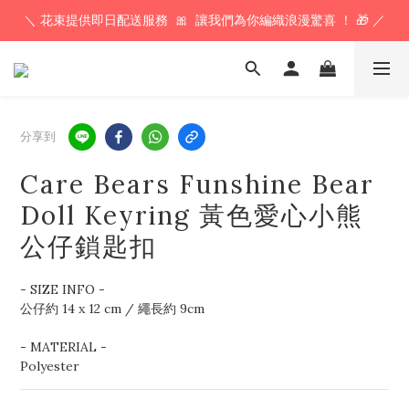
＼ 花束提供即日配送服務  🎀  讓我們為你編織浪漫驚喜 ！ 🎁 ／
下 午 𝟱𝗣𝗠 前 訂 單  🕔  即 日 寄 出 ！ 最 快 翌 日 送 到 ！⚡️
下 午 𝟱𝗣𝗠 前 訂 單  🕔  即 日 寄 出 ！ 最 快 翌 日 送 到 ！⚡️
分享到
Care Bears Funshine Bear
Doll Keyring 黃色愛心小熊
公仔鎖匙扣
- SIZE INFO - 
公仔約 14 x 12 cm / 繩長約 9cm
- MATERIAL - 
Polyester