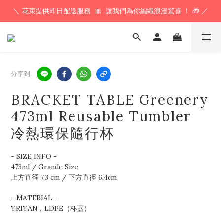
＼ 花束提供即日配送服務  🎀  讓我們為你編織浪漫驚喜 ！ 🎁 ／
下 午 𝟱𝗣𝗠 前 訂 單  🕔  即 日 寄 出 ！ 最 快 翌 日 送 到 ！⚡️
下 午 𝟱𝗣𝗠 前 訂 單  🕔  即 日 寄 出 ！ 最 快 翌 日 送 到 ！⚡️
分享到
BRACKET TABLE Greenery
473ml Reusable Tumbler
冷熱環保隨行杯
- SIZE INFO - 
473ml / Grande Size
上方直徑 7.3 cm / 下方直徑 6.4cm
- MATERIAL - 
TRITAN，LDPE（杯蓋）