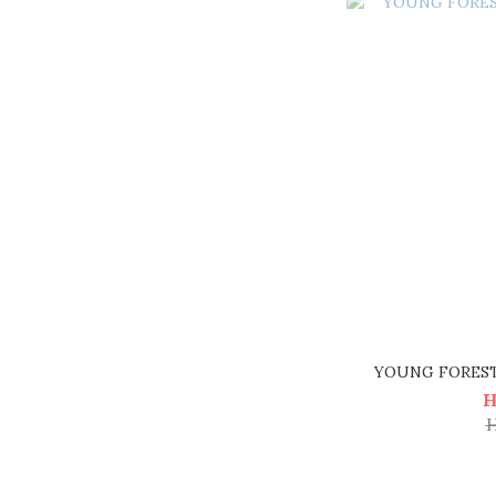
YOUNG FOREST 
H
H