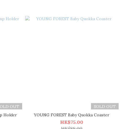
SOLD OUT
SOLD OUT
p Holder
YOUNG FOREST Baby Quokka Coaster
HK$75.00
HK$88.00