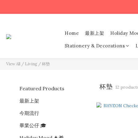
Home
最新上架
Holiday Mo
Stationery & Decorations
L
View All
/
Living
/
杯墊
杯墊
12 product
Featured Products
最新上架
今期流行
畢業公仔 🎓
Holiday Mood 🎄🎁