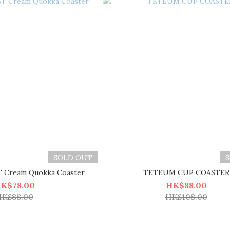
SOLD OUT
Cream Quokka Coaster
TETEUM CUP COASTER
K$78.00
HK$88.00
K$88.00
HK$108.00