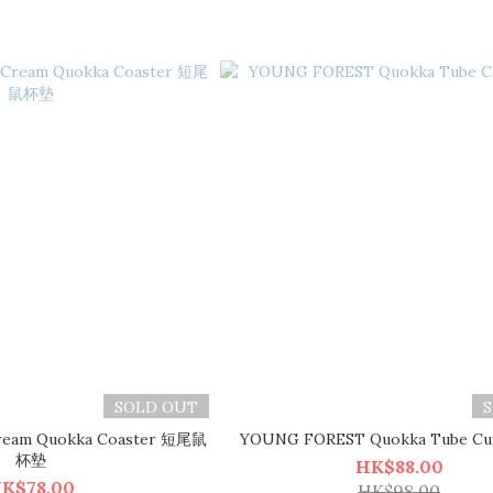
SOLD OUT
eam Quokka Coaster 短尾鼠
YOUNG FOREST Quokka Tube Cu
杯墊
HK$88.00
K$78.00
HK$98.00