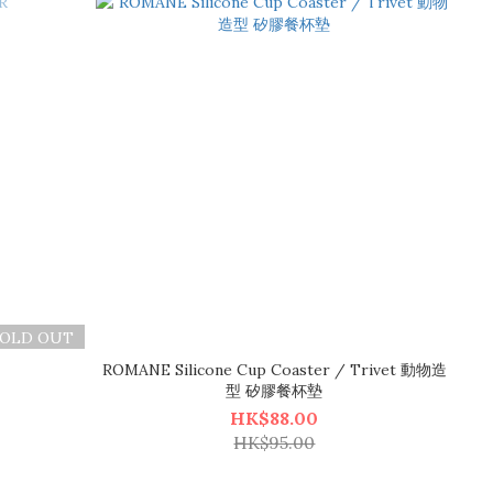
SOLD OUT
ROMANE Silicone Cup Coaster / Trivet 動物造
型 矽膠餐杯墊
HK$88.00
HK$95.00