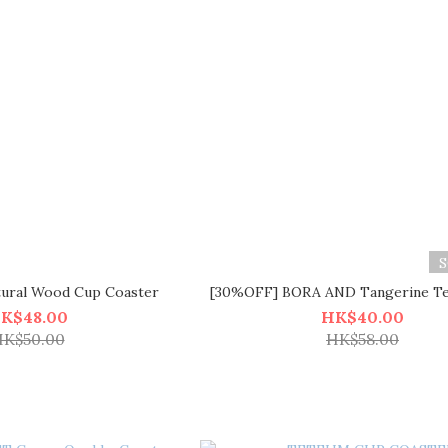
ural Wood Cup Coaster
[30%OFF] BORA AND Tangerine Te
K$48.00
HK$40.00
K$50.00
HK$58.00