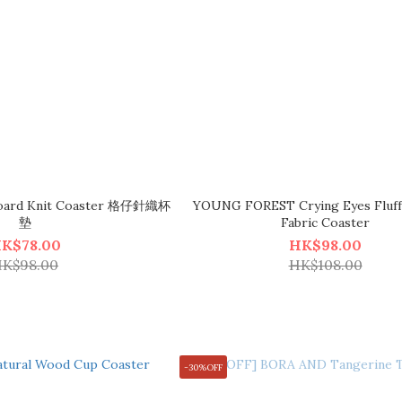
oard Knit Coaster 格仔針織杯
YOUNG FOREST Crying Eyes Fluff
墊
Fabric Coaster
K$78.00
HK$98.00
K$98.00
HK$108.00
-30%OFF