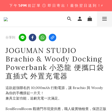
下 午 𝟱𝗣𝗠 前 訂 單  🕔  即 日 寄 出 ！ 最 快 翌 日 送 到 ！⚡️
下 午 𝟱𝗣𝗠 前 訂 單  🕔  即 日 寄 出 ！ 最 快 翌 日 送 到 ！⚡️
📦 購 物 滿 $𝟲𝟬𝟬 即 享 免 運 優 惠 ！ (公仔花束商品除外) 📦
＼ 花束提供即日配送服務  🎀  讓我們為你編織浪漫驚喜 ！ 🎁 ／
分享到
下 午 𝟱𝗣𝗠 前 訂 單  🕔  即 日 寄 出 ！ 最 快 翌 日 送 到 ！⚡️
JOGUMAN STUDIO
Brachio & Woody Docking
Powerbank 小恐龍 便攜口袋
直插式 外置充電器
這款超強聯名的 10,000mAh 行動電源，讓 Brachio 與 Woody 
為你的手機撐起一片天！
兼具立架功能，追劇充電一次滿足。
SoulSeoulRoom 觀塘門市現貨供應，職人級實物檢查，保證正版