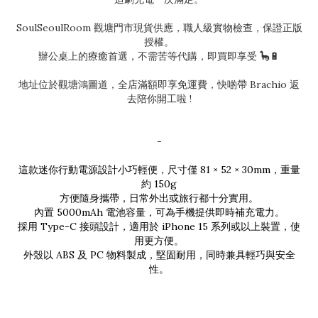
SoulSeoulRoom 觀塘門市現貨供應，職人級實物檢查，保證正版
授權。
辦公桌上的療癒首選，不需苦等代購，即買即享受 🦕🔋
地址位於觀塘鴻圖道，全店滿額即享免運費，快啲帶 Brachio 返
去陪你開工啦 !
-
這款迷你行動電源設計小巧輕便，尺寸僅 81 × 52 × 30mm，重量
約 150g
方便隨身攜帶，日常外出或旅行都十分實用。
內置 5000mAh 電池容量，可為手機提供即時補充電力。
採用 Type-C 接頭設計，適用於 iPhone 15 系列或以上裝置，使
用更方便。
外殼以 ABS 及 PC 物料製成，堅固耐用，同時兼具輕巧與安全
性。