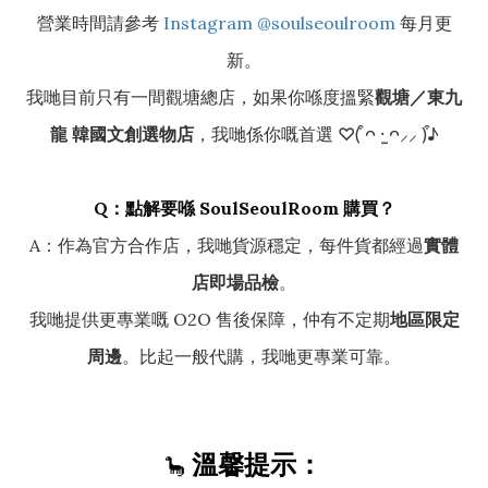
營業時間請參考
Instagram @soulseoulroom
每月更
新。
我哋目前只有一間觀塘總店，如果你喺度搵緊
觀塘／東九
龍 韓國文創選物店
，我哋係你嘅首選 ♡(͒ ᴖ ·̫ ᴖ⸝⸝ )͒♪
Q：點解要喺 SoulSeoulRoom 購買？
A：作為官方合作店，我哋貨源穩定，每件貨都經過
實體
店即場品檢
。
我哋提供更專業嘅 O2O 售後保障，仲有不定期
地區限定
周邊
。比起一般代購，我哋更專業可靠。
溫馨提示：
🦕