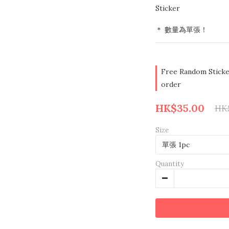
Sticker
＊ 數量為單張！
Free Random Sticke
order
HK$35.00
HK
Size
Quantity