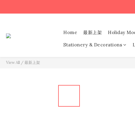
Home
最新上架
Holiday Mo
Stationery & Decorations
L
View All
/
最新上架