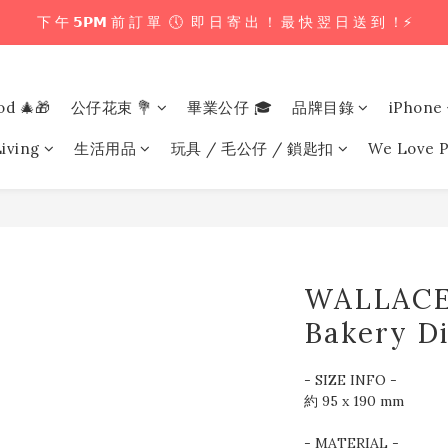
下 午 𝟱𝗣𝗠 前 訂 單  🕔  即 日 寄 出 ！ 最 快 翌 日 送 到 ！⚡️
下 午 𝟱𝗣𝗠 前 訂 單  🕔  即 日 寄 出 ！ 最 快 翌 日 送 到 ！⚡️
📦 購 物 滿 $𝟲𝟬𝟬 即 享 免 運 優 惠 ！ (公仔花束商品除外) 📦
od 🎄🎁
公仔花束 💐
畢業公仔 🎓
品牌目錄
iPhon
＼ 花束提供即日配送服務  🎀  讓我們為你編織浪漫驚喜 ！ 🎁 ／
iving
生活用品
玩具 / 毛公仔 / 鎖匙扣
We Love P
下 午 𝟱𝗣𝗠 前 訂 單  🕔  即 日 寄 出 ！ 最 快 翌 日 送 到 ！⚡️
WALLACE
Bakery Di
- SIZE INFO -
約 95 x 190 mm
- MATERIAL - 