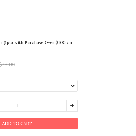
r (1pc) with Purchase Over $100 on
$38.00
ADD TO CART