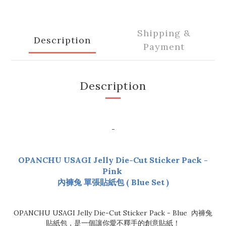
Shipping &
Description
Payment
Description
-
OPANCHU USAGI Jelly Die-Cut Sticker Pack -
Pink
內褲兔 單張貼紙包 ( Blue Set )
OPANCHU USAGI Jelly Die-Cut Sticker Pack - Blue 內褲兔
貼紙包，是一個讓你愛不釋手的創意貼紙！