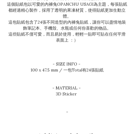
這個貼紙包以可愛的內褲兔OPANCHU USAGI為主題，每張貼紙
都經過精心製作，採用了透明的果凍材質，使得貼紙更加生動立
體。
這包貼紙包含了24張不同造型的內褲兔貼紙，讓你可以盡情地裝
飾筆記本、手機殼、水瓶或任何你喜歡的物品。
這些貼紙不僅可愛，而且易於使用，輕輕一貼即可貼在任何平滑
表面上 ：）
- SIZE INFO -
100 x 47.5 mm / 一包Total有24張貼紙
- MATERIAL -
3D Sticker
-