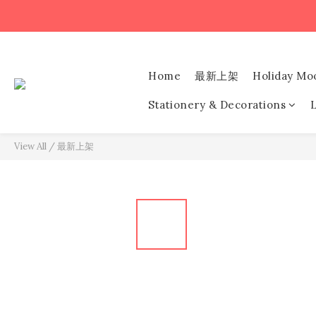
Home
最新上架
Holiday Mo
Stationery & Decorations
L
View All
/
最新上架