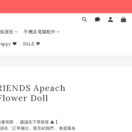
e 保護殼
手機及電腦配件
uppy ❤︎
SALE 💖
RIENDS Apeach
Flower Doll
量有限 ， 建議先下單留貨 ⚠️ 】
，請在「訂單備注」留言給我們， 會盡量為