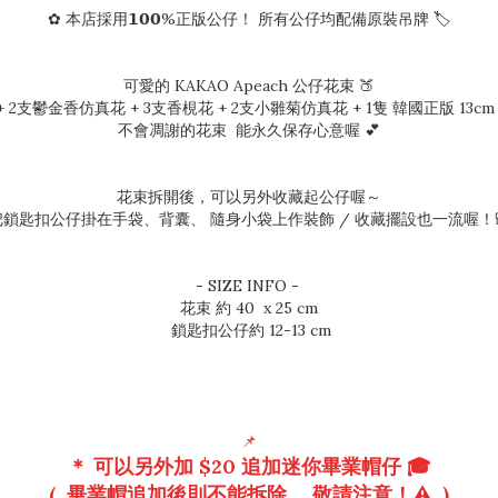
✿ 本店採用𝟭𝟬𝟬%正版公仔！ 所有公仔均配備原裝吊牌 🏷️
可愛的 KAKAO Apeach 公仔花束 🍑
2支鬱金香仿真花 + 3支香梘花 + 2支小雛菊仿真花 + 1隻 韓國正版 13cm A
不會凋謝的花束 能永久保存心意喔 💕
花束拆開後，可以另外收藏起公仔喔～
把鎖匙扣公仔掛在手袋、背囊、 隨身小袋上作裝飾 / 收藏擺設也一流喔！
- SIZE INFO -
花束 約 40 x 25 cm
鎖匙扣公仔約 12-13 cm
📌
＊ 可以另外加 $20 追加迷你畢業帽仔 🎓
( 畢業帽追加後則不能拆除， 敬請注意！⚠️ )