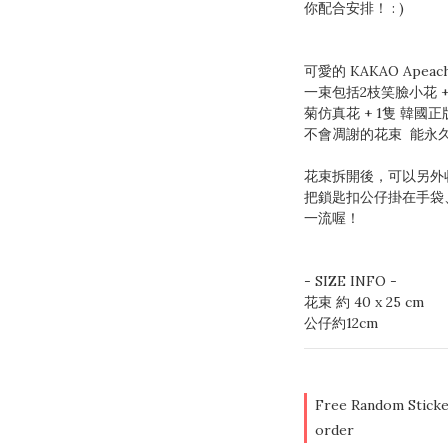
你配合安排！ : ) 
可愛的 KAKAO Apeac
一束包括2枝笑臉小花 + 
菊仿真花 + 1隻 韓國正版 
不會凋謝的花束  能永久
花束拆開後，可以另外
把鎖匙扣公仔掛在手袋、
一流喔！
- SIZE INFO - 
花束 約 40 x 25 cm
公仔約12cm
Free Random Sticke
order