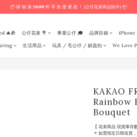
📦 購 物 滿 $𝟲𝟬𝟬 即 享 免 運 優 惠 ！ (公仔花束商品除外) 📦
下 午 𝟱𝗣𝗠 前 訂 單  🕔  即 日 寄 出 ！ 最 快 翌 日 送 到 ！⚡️
＼ 花束提供即日配送服務  🎀  讓我們為你編織浪漫驚喜 ！ 🎁 ／
od 🎄🎁
公仔花束 💐
畢業公仔 🎓
品牌目錄
iPhon
下 午 𝟱𝗣𝗠 前 訂 單  🕔  即 日 寄 出 ！ 最 快 翌 日 送 到 ！⚡️
iving
生活用品
玩具 / 毛公仔 / 鎖匙扣
We Love P
KAKAO F
Rainbow 
Bouquet
【 花束商品 現貨庫存數
📌 如需指定日期送貨