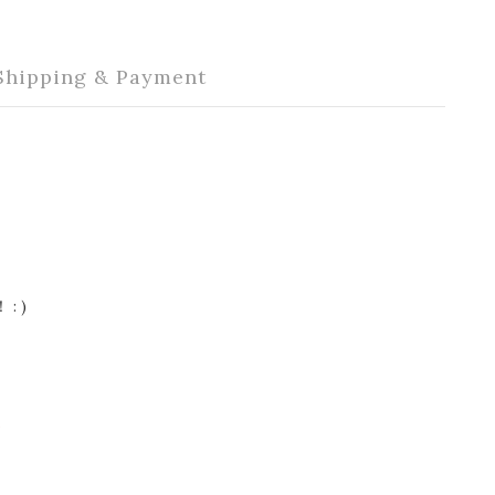
Shipping & Payment
: )
t