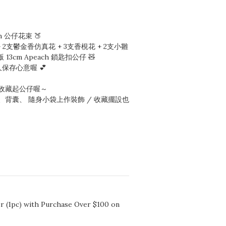
h 公仔花束 🍑
2支鬱金香仿真花 + 3支香梘花 + 2支小雛
13cm Apeach 鎖匙扣公仔 🧸
保存心意喔 💕
收藏起公仔喔～
背囊、 隨身小袋上作裝飾 / 收藏擺設也
r (1pc) with Purchase Over $100 on