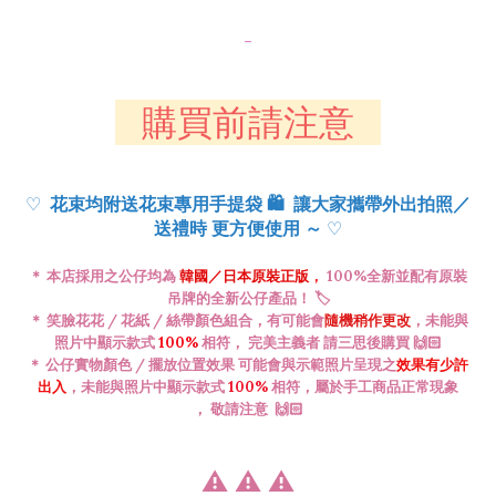
-
購買前請注意
♡
花束均附送花束專用手提袋
🛍️
讓大家攜帶外出拍照／
♡
送禮時 更方便使用 ～
＊ 本店採用之公仔均為
韓國／日本
原裝正版
，
100%全新並配有原裝
吊牌的全新公仔產品！ 🏷️
＊ 笑臉花花 / 花紙 / 絲帶顏色
組合
，有可能會
隨機稍作更改
，未能與
照片中顯示款式
100%
相符， 完美主義者 請三思後購買 🙌🏻
＊ 公仔
實物
顏色 / 擺放位置效果 可能會與示範照片呈現之
效果有少許
出入
，
未能與照片中顯示款式
100%
相符，
屬於手工商品正常現象
，
敬請注意
🙌🏻
⚠️
⚠️
⚠️