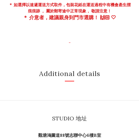
＊ 如選擇以速遞運送方式取件，包裝花紙在
運送過程中
有機會
產生摺
痕痕跡 ， 屬於郵寄途中正常現象， 敬請注意！
＊
介意者，建議親身到門市
選購！ 🙌🏻 🤍
-
Additional details
STUDIO 地址
觀塘鴻圖道88號志聯中心6樓B室