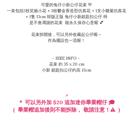
可愛的兔仔小新公仔花束 💚
一束包括2枝笑臉小花 + 3枝鬱金香造型仿真花 + 1支小雛菊仿真花
+ 1隻 13cm 韓版正版 兔仔小新鎖匙扣公仔 🧸
是不會凋謝的花束 能永久保存心意喔 💕
花束拆開後，可以另外收藏起公仔喔～
作為擺設也一流喔！
- SIZE INFO -
花束 約 35 x 20 cm
小新 鎖匙扣公仔約高 13cm
📌
＊ 可以另外加 $20 追加迷你畢業帽仔 🎓
( 畢業帽追加後則不能拆除， 敬請注意！⚠️ )