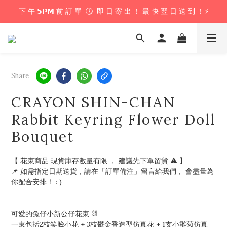
下 午 𝟱𝗣𝗠 前 訂 單  🕔  即 日 寄 出 ！ 最 快 翌 日 送 到 ！⚡️
下 午 𝟱𝗣𝗠 前 訂 單  🕔  即 日 寄 出 ！ 最 快 翌 日 送 到 ！⚡️
📦 購 物 滿 $𝟲𝟬𝟬 即 享 免 運 優 惠 ！ (公仔花束商品除外) 📦
＼ 花束提供即日配送服務  🎀  讓我們為你編織浪漫驚喜 ！ 🎁 ／
Share
下 午 𝟱𝗣𝗠 前 訂 單  🕔  即 日 寄 出 ！ 最 快 翌 日 送 到 ！⚡️
CRAYON SHIN-CHAN
Rabbit Keyring Flower Doll
Bouquet
【 花束商品 現貨庫存數量有限 ， 建議先下單留貨 ⚠️ 】
📌 如需指定日期送貨，請在「訂單備注」留言給我們， 會盡量為
你配合安排！ : ) 
可愛的兔仔小新公仔花束 🐰
一束包括2枝笑臉小花 + 3枝鬱金香造型仿真花 + 1支小雛菊仿真