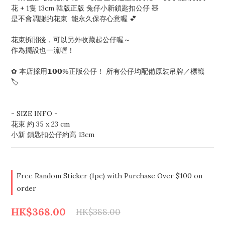
花 + 1隻 13cm 韓版正版 兔仔小新鎖匙扣公仔 🧸
是不會凋謝的花束  能永久保存心意喔 💕
花束拆開後，可以另外收藏起公仔喔～
作為擺設也一流喔！
✿ 本店採用𝟭𝟬𝟬%正版公仔！ 所有公仔均配備原裝吊牌／標籤  
🏷️  
- SIZE INFO - 
花束 約 35 x 23 cm
小新 鎖匙扣公仔約高 13cm
Free Random Sticker (1pc) with Purchase Over $100 on
order
HK$368.00
HK$388.00