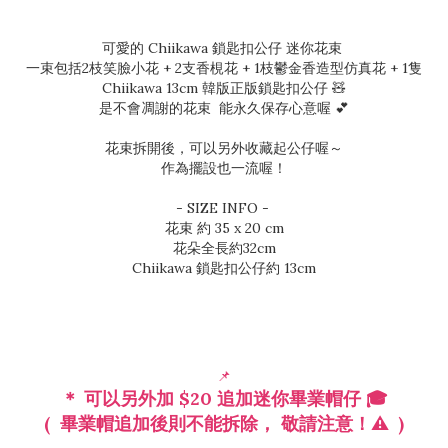
可愛的 Chiikawa 鎖匙扣公仔 迷你花束
一束包括2枝笑臉小花 + 2支香梘花 + 1枝鬱金香造型仿真花 + 1隻
Chiikawa 13cm 韓版正版鎖匙扣公仔 🧸
是不會凋謝的花束 能永久保存心意喔 💕
花束拆開後，可以另外收藏起公仔喔～
作為擺設也一流喔！
- SIZE INFO -
花束 約 35 x 20 cm
花朵全長約32cm
Chiikawa 鎖匙扣公仔約 13cm
📌
＊ 可以另外加 $20 追加迷你畢業帽仔 🎓
( 畢業帽追加後則不能拆除， 敬請注意！⚠️ )