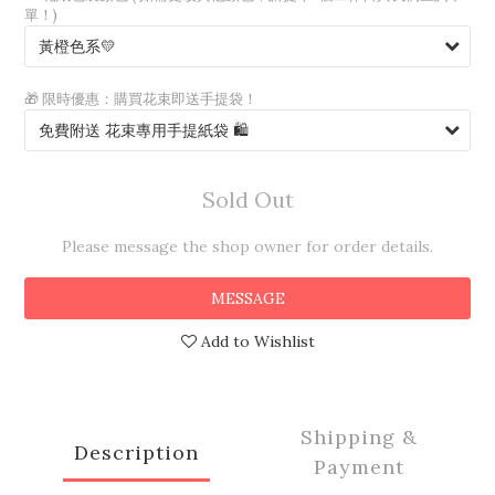
單！)
🎁 限時優惠：購買花束即送手提袋！
Sold Out
Please message the shop owner for order details.
MESSAGE
Add to Wishlist
Shipping &
Description
Payment