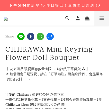
下 午 𝟱𝗣𝗠 前 訂 單  🕔  即 日 寄 出 ！ 最 快 翌 日 送 到 ！⚡️
下 午 𝟱𝗣𝗠 前 訂 單  🕔  即 日 寄 出 ！ 最 快 翌 日 送 到 ！⚡️
📦 購 物 滿 $𝟲𝟬𝟬 即 享 免 運 優 惠 ！ (公仔花束商品除外) 📦
＼ 花束提供即日配送服務  🎀  讓我們為你編織浪漫驚喜 ！ 🎁 ／
Share
下 午 𝟱𝗣𝗠 前 訂 單  🕔  即 日 寄 出 ！ 最 快 翌 日 送 到 ！⚡️
CHIIKAWA Mini Keyring
Flower Doll Bouquet
【 花束商品 現貨庫存數量有限 ， 建議先下單留貨 ⚠️ 】
📌 如需指定日期送貨，請在「訂單備注」留言給我們， 會盡量為
你配合安排！ : ) 
可愛的 Chiikawa 鎖匙扣公仔 迷你花束 
一束包括2枝笑臉小花 + 2支香梘花 + 1枝鬱金香造型仿真花 + 1隻 
Chiikawa 13cm 韓版正版鎖匙扣公仔 🧸