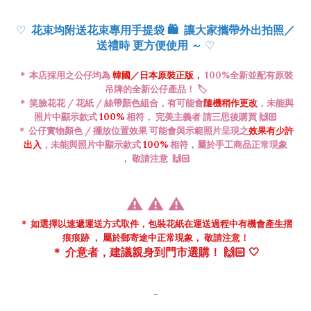
♡
花束均附送花束專用手提袋
🛍️
讓大家攜帶外出拍照／
♡
送禮時 更方便使用 ～
＊ 本店採用之公仔均為
韓國／日本
原裝正版
，
100%全新並配有原裝
吊牌的全新公仔產品！ 🏷️
＊ 笑臉花花 / 花紙 / 絲帶顏色
組合
，有可能會
隨機稍作更改
，未能與
照片中顯示款式
100%
相符， 完美主義者 請三思後購買 🙌🏻
＊ 公仔
實物
顏色 / 擺放位置效果 可能會與示範照片呈現之
效果有少許
出入
，
未能與照片中顯示款式
100%
相符，
屬於手工商品正常現象
，
敬請注意
🙌🏻
⚠️
⚠️
⚠️
＊ 如選擇以速遞運送方式取件，包裝花紙在
運送過程中
有機會
產生摺
痕痕跡 ， 屬於郵寄途中正常現象， 敬請注意！
＊
介意者，建議親身到門市
選購！ 🙌🏻 🤍
-