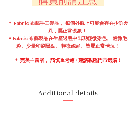
購買前請注意
＊ Fabric 布藝手工製品， 每個外觀上可能會存在少許差
異，屬正常現象！
* Fabric
布藝
製
品在生產過程中出現輕微染色、 輕微毛
粒、少量印刷黑點、 輕微線頭、皆屬正常情
況！
＊
完美主義者， 請慎重考慮 /
建議親臨門市選購！
-
Additional details