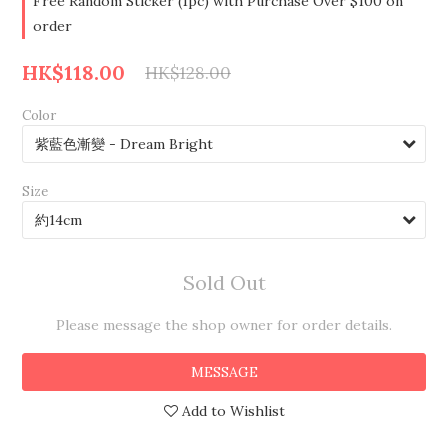
Free Random Sticker (1pc) with Purchase Over $100 on
order
HK$118.00
HK$128.00
Color
Size
Sold Out
Please message the shop owner for order details.
MESSAGE
Add to Wishlist